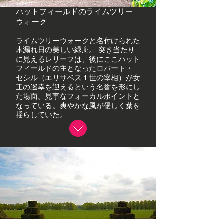
ハットフィールドのライムツリー
ウォーク
ライムツリーウォークと名付けられた
木漏れ日の美しい緑廊。 突き当たり
に見えるレリーフは、後にここハット
フィールドの主となったロバート・
セシル（エリザベス１世の宰相）が女
王の巡幸を迎えるという名誉を形にし
た場面。見事なフォーカルポイントと
なっている。爽やかな風が優しく葉を
揺らしていた。