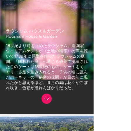
ラウシャム ハウス＆ガーデン
Rousham House & Garden
18世紀より時を止めたラウシャム。造園家
ウイリアムケントが《土地の精霊》の声を
聴
いて1738年に原型を作ったラウシャムの庭
園。『囲われた庭』へ通じる優美で洗練され
たこのゲートは18世紀のもの。
ゲートをく
ぐり一歩足を踏み入れると、子供の頃に読ん
だバーネットの「秘密の花園」が目の前に現
れたかと思えるほど、６月の
庭は花々
が
こぼ
れ
咲き、色彩が溢れんばかりだった。