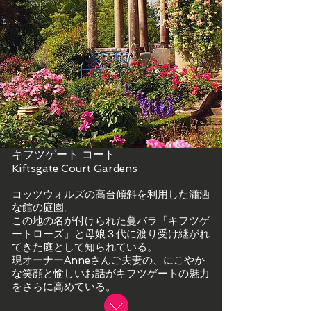
キフツゲート コート
Kiftsgate Court Gardens
コッツウォルズの高台傾斜を利用した瀟洒
な館の庭園。
この地の名が付けられた蔓バラ「キフツゲ
ートローズ」と母娘３代に渡り受け継がれ
てきた庭として知られている。
現オーナーAnneさんご夫妻の、にこやか
な笑顔と愉しいお話がキフツゲートの魅力
をさらに高めている。